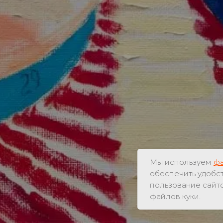
Мы используем
фа
обеспечить удобс
пользование сайт
файлов куки.