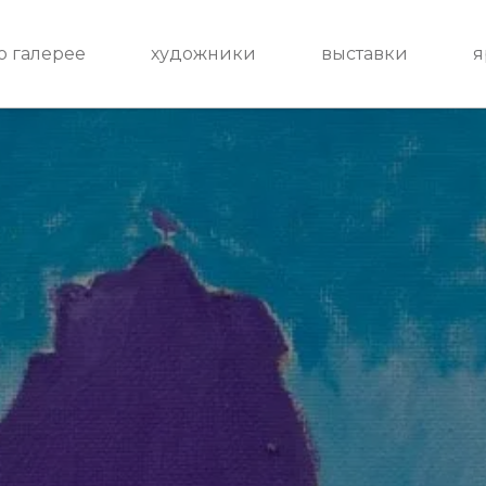
о галерее
художники
выставки
я