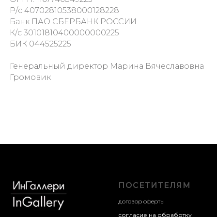
Р/с 40702810538000128228
Банк ПАО СБЕРБАНК РОССИИ
К/с 30101810400000000225
БИК 044525225
Генеральный директор Марина Вячеславовна
Громовик
ПОСЕТИТЕЛЯМ
договор оферты
согласие на обработку