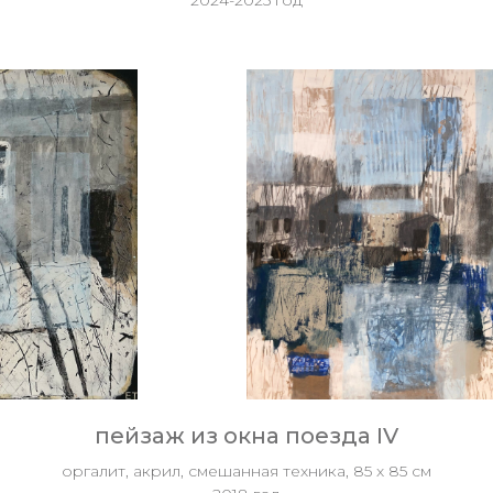
2024-2025 год
пейзаж из окна поезда IV
оргалит, акрил, смешанная техника, 85 х 85 см