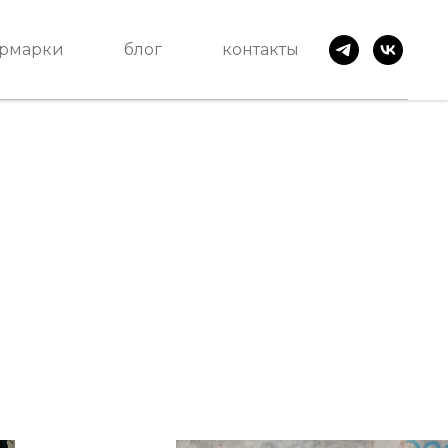
рмарки
блог
контакты