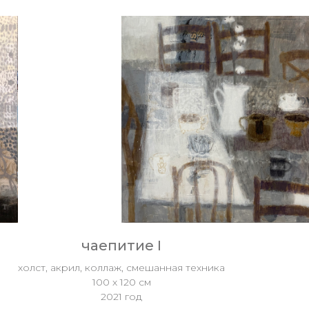
чаепитие I
холст, акрил, коллаж, смешанная техника
100 х 120 см
2021 год