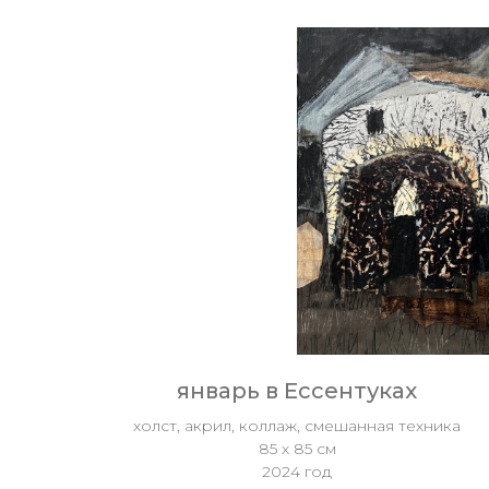
январь в Ессентуках
холст, акрил, коллаж, смешанная техника
85 х 85 см
2024 год