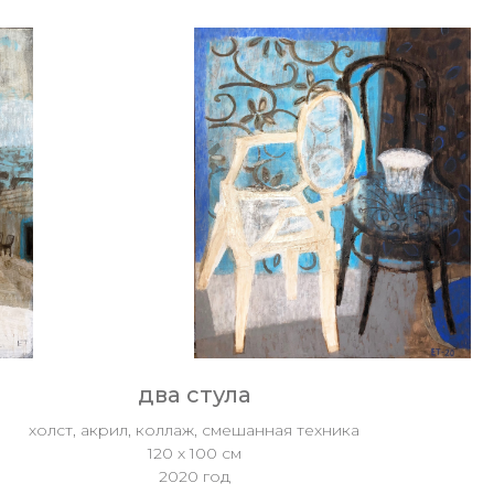
два стула
холст, акрил, коллаж, смешанная техника
120 х 100 см
2020 год