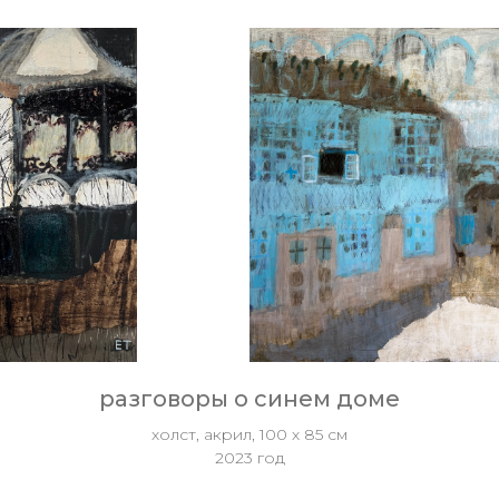
разговоры о синем доме
холст, акрил, 100 х 85 см
2023 год